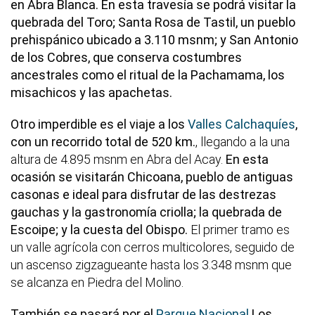
en Abra Blanca. En esta travesía se podrá visitar la
quebrada del Toro; Santa Rosa de Tastil, un pueblo
prehispánico ubicado a 3.110 msnm; y San Antonio
de los Cobres, que conserva costumbres
ancestrales como el ritual de la Pachamama, los
misachicos y las apachetas.
Otro imperdible es el viaje a los
Valles Calchaquíes
,
con un recorrido total de 520 km.
, llegando a la una
altura de 4.895 msnm en Abra del Acay.
En esta
ocasión se visitarán Chicoana, pueblo de antiguas
casonas e ideal para disfrutar de las destrezas
gauchas y la gastronomía criolla; la quebrada de
Escoipe; y la cuesta del Obispo.
El primer tramo es
un valle agrícola con cerros multicolores, seguido de
un ascenso zigzagueante hasta los 3.348 msnm que
se alcanza en Piedra del Molino.
También se pasará por el
Parque Nacional
Los