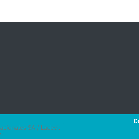
C
cionales SA / Ladevi.
.