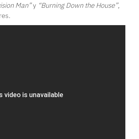
ision Man”
y
“Burning Down the House”
,
res.