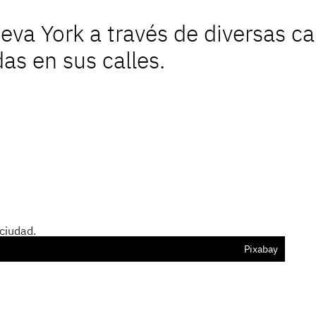
va York a través de diversas c
s en sus calles.
Pixabay
El br