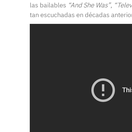
las bailables
“And She Was”
,
“Telev
tan escuchadas en décadas anterio