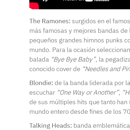
The Ramones:
surgidos en el famos
más famosas y mejores bandas de l
pequeños grandes himnos punks con
mundo. Para la ocasión seleccion
balada
“Bye Bye Baby”
, la pegadiz
conocido cover de
“Needles and Pi
Blondie:
de la banda liderada por l
escuchar
“One Way or Another”
,
“H
de sus múltiples hits que tanto han
mundo entero desde fines de los 70
Talking Heads:
banda emblemática d