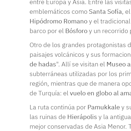
entre Europa y Asia. Entre las visit
emblemáticos como
Santa Sofía
, e
Hipódromo Romano
y el tradiciona
barco por el
Bósforo
y un recorrido 
Otro de los grandes protagonistas d
paisajes volcánicos y sus formacio
de hadas
". Allí se visitan el
Museo al
subterráneas utilizadas por los prime
región, mientras que de manera opc
de Turquía: el
vuelo en globo al am
La ruta continúa por
Pamukkale
y s
las ruinas de
Hierápolis
y la antigu
mejor conservadas de Asia Menor. 