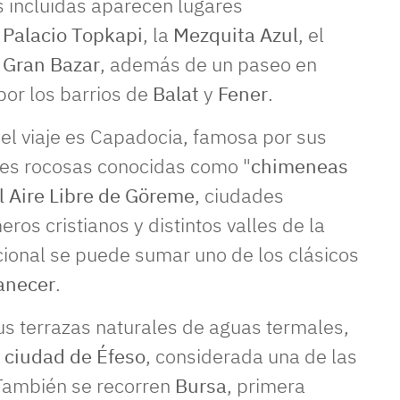
as incluidas aparecen lugares
l
Palacio Topkapi
, la
Mezquita Azul
, el
l
Gran Bazar
, además de un paseo en
por los barrios de
Balat
y
Fener
.
el viaje es Capadocia, famosa por sus
nes rocosas conocidas como "
chimeneas
 Aire Libre de Göreme
, ciudades
ros cristianos y distintos valles de la
ional se puede sumar uno de los clásicos
anecer
.
us terrazas naturales de aguas termales,
a
ciudad de Éfeso
, considerada una de las
También se recorren
Bursa
, primera