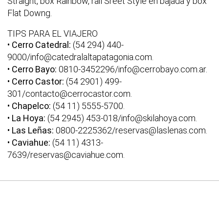
Straight, box Rainbow, rail Sreet Style en bajada y box
Flat Downg.
TIPS PARA EL VIAJERO
•
Cerro Catedral:
(54 294) 440-
9000/info@catedralaltapatagonia.com.
•
Cerro Bayo:
0810-3452296/info@cerrobayo.com.ar.
•
Cerro Castor:
(54 2901) 499-
301/contacto@cerrocastor.com.
•
Chapelco:
(54 11) 5555-5700.
•
La Hoya:
(54 2945) 453-018/info@skilahoya.com.
•
Las Leñas:
0800-2225362/reservas@laslenas.com.
•
Caviahue:
(54 11) 4313-
7639/reservas@caviahue.com.