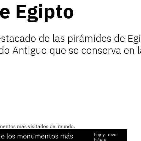
e Egipto
tacado de las pirámides de Egip
do Antiguo que se conserva en l
de los monumentos más
Egi
Enjoy Travel
Egipto