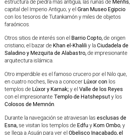
estructura de piedra más antigua; las ruinas de
Menfis
,
capital del Imperio Antiguo; y el
Gran Museo Egipcio
con los tesoros de Tutankamón y miles de objetos
faraónicos.
Otros sitios de interés son el
Barrio Copto,
de origen
cristiano; el bazar de
Khan el-Khalili
y la
Ciudadela de
Saladino y Mezquita de Alabastro,
de impresionante
arquitectura islámica.
Otro imperdible es el famoso crucero por el Nilo que,
en cuatro noches, lleva a conocer
Lúxor con
los
templos de
Lúxor y Karnak;
y el
Valle de los Reyes
con el impresionante
Templo de Hatshepsut
y los
Colosos de Memnón
.
Durante la navegación se atraviesan las
esclusas de
Esna,
se visitan los templos de
Edfu
y
Kom Ombo
, y
se llega a Asuán para ver el
Obelisco Inacabado, el