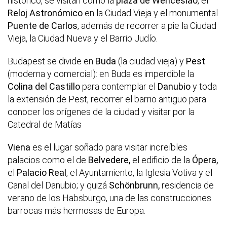
histórico, se visitan como la
plaza de Wenceslao
, el
Reloj Astronómico
en la Ciudad Vieja y el monumental
Puente de Carlos
, además de recorrer a pie la Ciudad
Vieja, la Ciudad Nueva y el Barrio Judío.
Budapest se divide en
Buda
(la ciudad vieja) y
Pest
(moderna y comercial): en Buda es imperdible la
Colina del Castillo
para contemplar el
Danubio
y toda
la extensión de Pest, recorrer el barrio antiguo para
conocer los orígenes de la ciudad y visitar por la
Catedral de Matías
Viena
es el lugar soñado para visitar increíbles
palacios como el de
Belvedere,
el edificio de la
Ópera,
el
Palacio Real
, el Ayuntamiento, la Iglesia Votiva y el
Canal del Danubio; y quizá
Schönbrunn,
residencia de
verano de los Habsburgo, una de las construcciones
barrocas más hermosas de Europa.