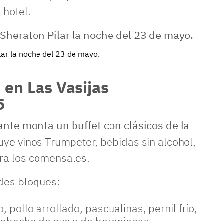
 hotel.
lar la noche del 23 de mayo.
 en Las Vasijas
5
ante monta un buffet con clásicos de la
luye vinos Trumpeter, bebidas sin alcohol,
ara los comensales.
ndes bloques:
pollo arrollado, pascualinas, pernil frío,
cabeche de ave y de berenjenas,