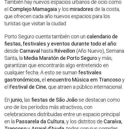
También hay nuevos espacios urbanos de ocio como
el
Complejo Mamagaia
y los
miradores
de la costa,
que ofrecen cada año nuevos espacios para los
turistas que visitan la ciudad.
Porto Seguro cuenta también con un
calendario de
fiestas, festivales y eventos durante todo el año
:
desde
Carnaval
hasta
Réveillon
(Año Nuevo), Semana
Santa, la
Media Maratón
de Porto Seguro
y más,
garantizan que encontrarás algo entretenido en
cualquier fecha. A esto se suman
festivales
gastronómicos,
el
encuentro Música em Trancoso
y
el
Festival de Cine
, que atraen a público internacional.
En
junio,
las
fiestas de São João
se destacan como
uno de los períodos más atractivos, con
celebraciones distribuidas entre un espacio principal
en la
Passarela da Cultura
, y los distritos de
Caraíva,
Trancoso
y
Arraial d’Ajuda
, todos con sus comidas