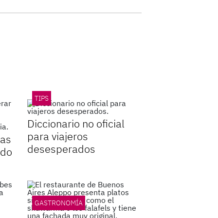
TIPS
Diccionario no oficial
para viajeros
eas
desesperados
ndo
GASTRONOMÍA