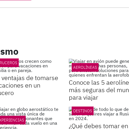
rismo
RUCEROS
AEROLÍNEAS
 ventajas de tomarse
Conoce las 5 aerolín
caciones en un
más seguras del mu
ucero
para viajar
DESTINOS
XPERIENCIAS
¿Qué debes tomar en