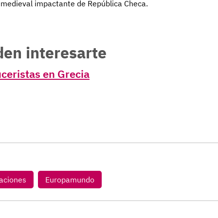
 medieval impactante de República Checa.
den interesarte
uceristas en Grecia
aciones
Europamundo