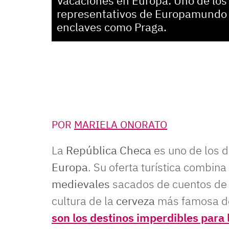
Vacaciones en Europa: Uno de los 
representativos de Europamundo 
enclaves como Praga.
POR
MARIELA ONORATO
La
República Checa
es uno de los d
Europa
. Su oferta turística combina
medievales
sacados de cuentos de 
cultura de la
cerveza
más famosa de
son los destinos imperdibles para 