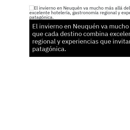
El invierno en Neuquén va mucho m
que cada destino combina excelen
regional y experiencias que invita
patagónica.