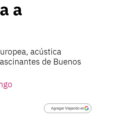
ta a
europea, acústica
 fascinantes de Buenos
ango
Agregar Viajando en