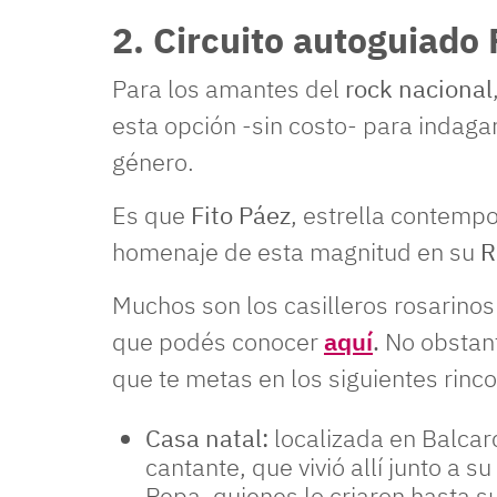
2. Circuito autoguiado 
Para los amantes del
rock nacional
esta opción -sin costo- para indagar
género.
Es que
Fito Páez
, estrella contemp
homenaje de esta magnitud en su
R
Muchos son los casilleros rosarinos
que podés conocer
aquí
.
No obstant
que te metas en los siguientes rinco
Casa natal:
localizada en Balcarc
cantante, que vivió allí junto a s
Pepa, quienes lo criaron hasta s