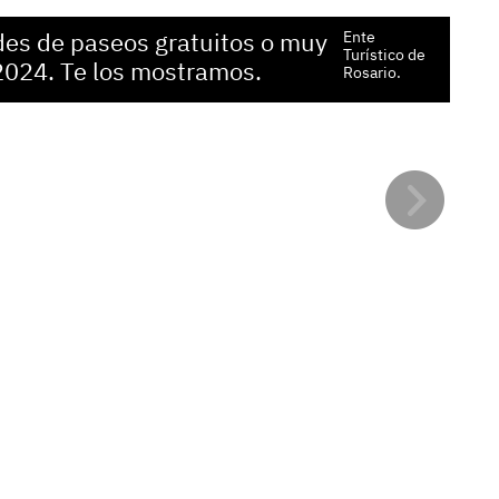
El 
des de paseos gratuitos o muy
Ente
vis
Turístico de
2024. Te los mostramos.
Rosario.