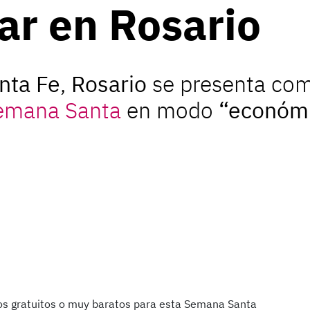
tar en Rosario
nta Fe
,
Rosario
se presenta como
emana Santa
en modo
“económi