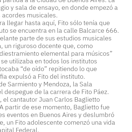
ugio y sala de ensayo, en donde empezó a
s acordes musicales.
a llegar hasta aquí, Fito sólo tenía que
ituto se encuentra en la calle Balcarce 666.
adelante parte de sus estudios musicales
, un riguroso docente que, como
“Adiestramiento elemental para músicos”
e utilizaba en todos los institutos
 tocaba “de oído” repitiendo lo que
a expulsó a Fito del instituto.
 de Sarmiento y Mendoza, la Sala
l despegue de la carrera de Fito Páez.
 el cantautor Juan Carlos Baglietto
A partir de ese momento, Baglietto fue
es eventos en Buenos Aires y deslumbró
rte, un Fito adolescente comenzó una vida
apital Federal.